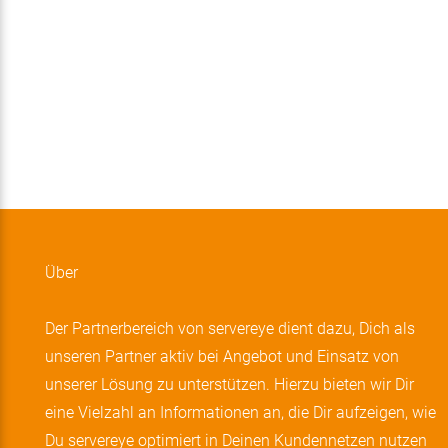
Partnerbereich
Published
https://partner.servereye.de/w
on
content/uploads/server-
Last
30.
eye_logo2019-
updated
November
1.
RGB.png
Oktober
2021
2025
by
marketing@kraemer-
it.de
marketing@kraemer-
Über
it.de
Der Partnerbereich von servereye dient dazu, Dich als
unseren Partner aktiv bei Angebot und Einsatz von
unserer Lösung zu unterstützen. Hierzu bieten wir Dir
eine Vielzahl an Informationen an, die Dir aufzeigen, wie
Du servereye optimiert in Deinen Kundennetzen nutzen