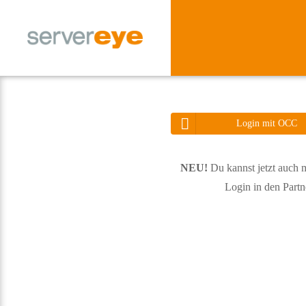
Login mit OCC
L
o
NEU!
Du kannst jetzt auch
g
Login in den Partn
i
n
servereye
date_range