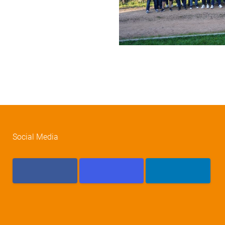
p-
Social Media